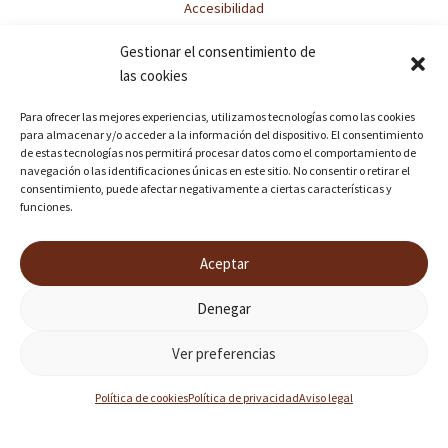
Accesibilidad
Aviso legal
Gestionar el consentimiento de
Política de privacidad
las cookies
Política de cookies
Para ofrecer las mejores experiencias, utilizamos tecnologías como las cookies
Proyecto financiado
para almacenar y/o acceder a la información del dispositivo. El consentimiento
de estas tecnologías nos permitirá procesar datos como el comportamiento de
navegación o las identificaciones únicas en este sitio. No consentir o retirar el
Financiado por la Unión Europea NextGenerationEU
consentimiento, puede afectar negativamente a ciertas características y
funciones.
Aceptar
Denegar
Ver preferencias
Política de cookies
Política de privacidad
Aviso legal
Copyright © 2025 Casa Rei | Desarrollado por Diser Tic